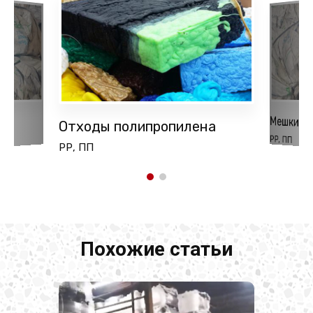
Мешки б/
Отходы полипропилена
PP, ПП
РР, ПП
Похожие статьи