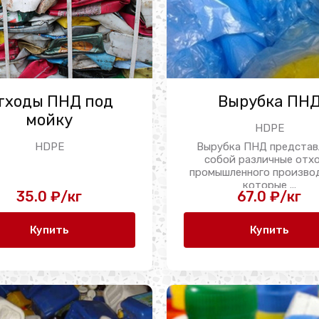
тходы ПНД под
Вырубка ПН
мойку
HDPE
Вырубка ПНД представ
HDPE
собой различные отх
промышленного произво
которые ...
35.0 ₽/кг
67.0 ₽/кг
Купить
Купить