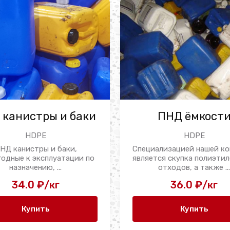
 канистры и баки
ПНД ёмкост
HDPE
HDPE
НД канистры и баки,
Специализацией нашей к
годные к эксплуатации по
является скупка полиэти
назначению, ...
отходов, а также ..
34.0 ₽/кг
36.0 ₽/кг
Купить
Купить