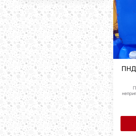
ПНД
П
непри