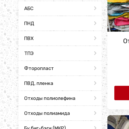
АБС
ПНД
ПВХ
О
ТПЭ
Фторопласт
ПВД, пленка
Отходы полиолефина
Отходы полиамида
Бу биг-бэги (МКР)