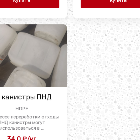
Купить
Купить
 канистры ПНД
HDPE
ессе переработки отходы
ПНД канистры могут
использоваться в ...
34.0 ₽/кг