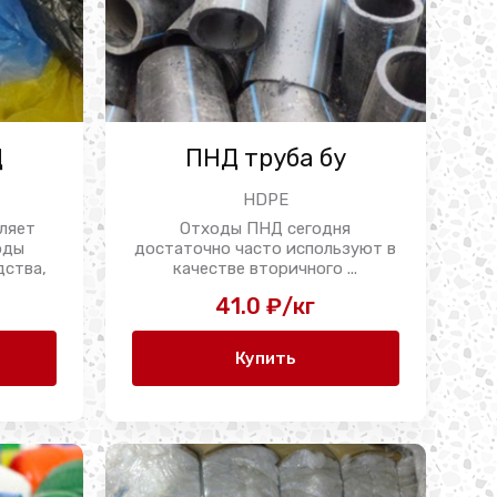
Д
ПНД труба бу
HDPE
ляет
Отходы ПНД сегодня
оды
достаточно часто используют в
дства,
качестве вторичного ...
41.0 ₽/кг
Купить