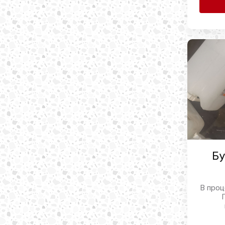
Бу
В проц