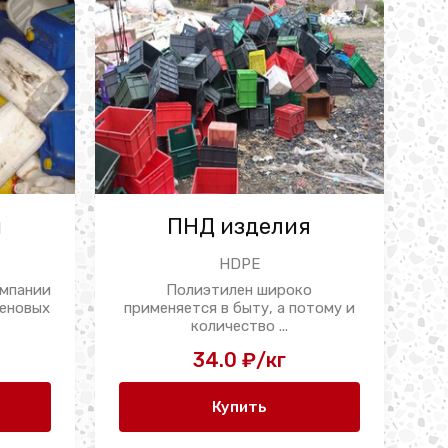
и
ПНД изделия
HDPE
омпании
Полиэтилен широко
леновых
применяется в быту, а потому и
.
количество ...
34.0 ₽/кг
Купить