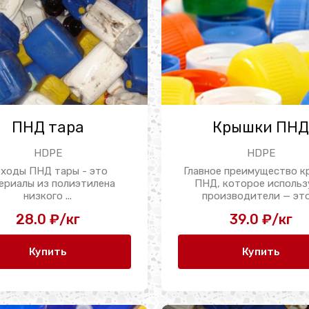
ПНД тара
Крышки ПН
HDPE
HDPE
ходы ПНД тары - это
Главное преимущество 
ериалы из полиэтилена
ПНД, которое исполь
низкого ...
производители — это 
28.0 ₽/кг
39.0 ₽/кг
Купить
Купить