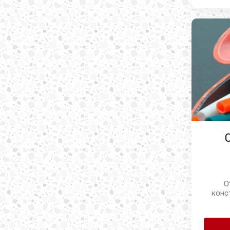
О
конс
низко