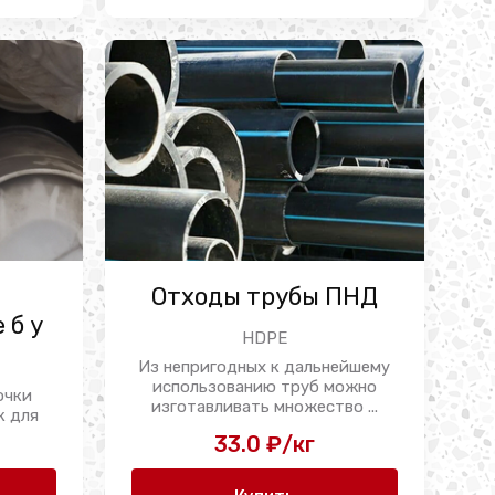
Отходы трубы ПНД
 б у
HDPE
Из непригодных к дальнейшему
использованию труб можно
очки
изготавливать множество ...
к для
и ...
33.0 ₽/кг