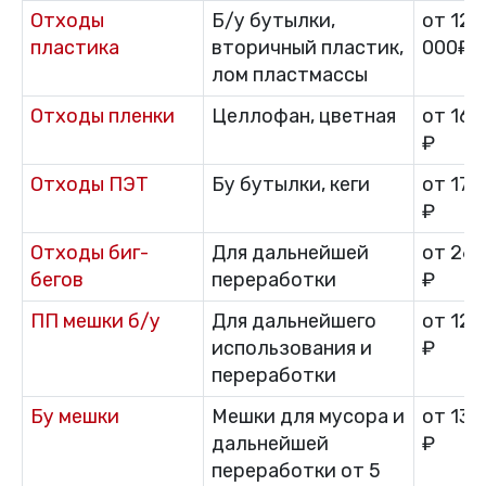
Отходы
Б/у бутылки,
от 12
пластика
вторичный пластик,
000₽
лом пластмассы
Отходы пленки
Целлофан, цветная
от 16 
₽
Отходы ПЭТ
Бу бутылки, кеги
от 17 
₽
Отходы биг-
Для дальнейшей
от 26 
бегов
переработки
₽
ПП мешки б/у
Для дальнейшего
от 12 
использования и
₽
переработки
Бу мешки
Мешки для мусора и
от 13 
дальнейшей
₽
переработки от 5