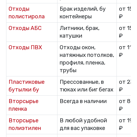
Отходы
Брак изделий, бу
от 15 
полистирола
контейнеры
₽
Отходы АБС
Литники, брак,
от 15 
катушки
₽
Отходы ПВХ
Отходы окон,
от 11 
натяжных потолков,
₽
профиля, пленка,
трубы
Пластиковые
Прессованные, в
от 23 
бутылки бу
тюках или биг бегах
₽
Вторсырье
Всегда в наличии
от 8 0
пленка
₽
Вторсырье
В любой удобной
от 19 
полиэтилен
для вас упаковке
₽