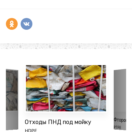
Фторопл
Отходы ПНД под мойку
PTFE
HDPE