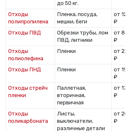
до 50 кг.
Отходы
Пленка, посуда,
от 12 
полипропилена
мешки, беги
₽
Отходы ПВД
Обрезки трубы, лом
от 8 0
ПВД, литники
₽
Отходы
Пленки
от 22 
полиолефина
₽
Отходы ПНД
Пленки
от 19 
₽
Отходы стрейч
Паллетная,
от 17 
пленки
вторичная,
₽
первичная
Отходы
Листы,
от 20 
поликарбоната
выключатели,
₽
различные детали