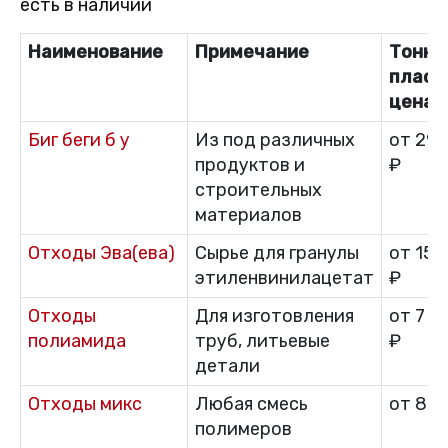
есть в наличии
Наименование
Примечание
Тонна
пласт
цена
Биг беги б у
Из под различных
от 29 
продуктов и
₽
строительных
материалов
Отходы Эва(ева)
Сырье для гранулы
от 15 
этиленвинилацетат
₽
Отходы
Для изготовления
от 7 0
полиамида
труб, литьевые
₽
детали
Отходы микс
Любая смесь
от 800
полимеров